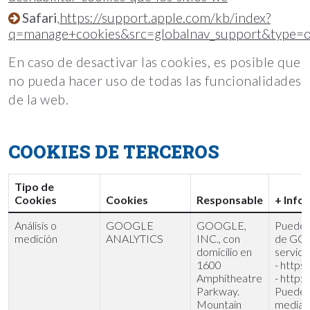
Safari
,
https://support.apple.com/kb/index?
q=manage+cookies&src=globalnav_support&type=o
En caso de desactivar las cookies, es posible que
no pueda hacer uso de todas las funcionalidades
de la web.
COOKIES DE TERCEROS
Tipo de
Cookies
Cookies
Responsable
+ Info
Análisis o
GOOGLE
GOOGLE,
Puede o
medición
ANALYTICS
INC., con
de GOO
domicilio en
servici
1600
- https
Amphitheatre
- http:
Parkway.
Puede 
Mountain
mediant