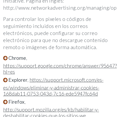
Initiative. Página en inglés:
http://www.networkadvertising.org/managing/opt
Para controlar los pixeles o códigos de
seguimiento incluidos en los correos
electrónicos, puede configurar su correo
electrónico para que no descargue contenido
remoto o imágenes de forma automática.
Chrome
,
https://support.google.com/chrome/answer/95647?
hl=es
Explorer
,
https://support.microsoft.com/es-
es/windows/eliminar-y-administrar-cookies-
168dab11-0753-043d-7c16-ede5947fc64d
Firefox
,
http://support.mozilla.org/es/kb/habilitar-y-
deshabilitar-cookies-que-los-sitios-we