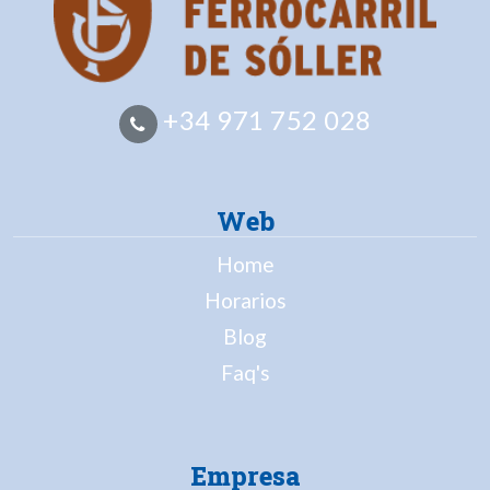
+34 971 752 028
Web
Home
Horarios
Blog
Faq's
Empresa