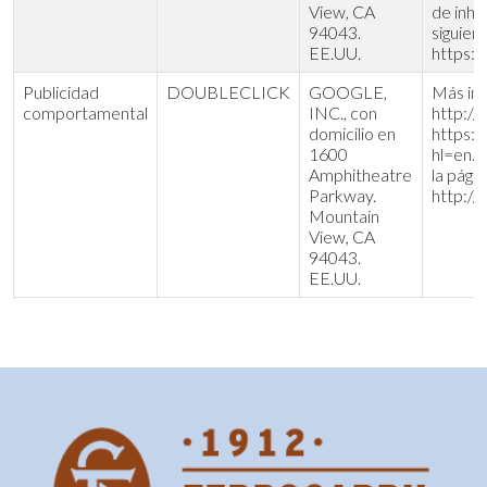
View, CA
de inha
94043.
siguien
EE.UU.
https:/
Publicidad
DOUBLECLICK
GOOGLE,
Más inf
comportamental
INC., con
http://
domicilio en
https:
1600
hl=en. 
Amphitheatre
la pági
Parkway.
http://
Mountain
View, CA
94043.
EE.UU.