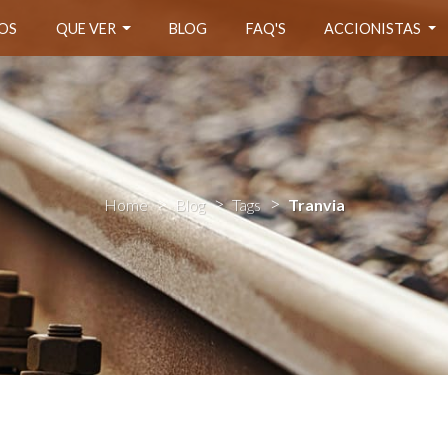
OS
QUE VER
BLOG
FAQ'S
ACCIONISTAS
Home
Blog
Tags
Tranvia