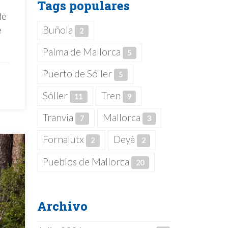
Tags populares
de
e
Buñola
2
Palma de Mallorca
5
Puerto de Sóller
5
Sóller
Tren
11
9
Tranvia
Mallorca
7
3
Fornalutx
Deyà
2
2
Pueblos de Mallorca
20
Archivo