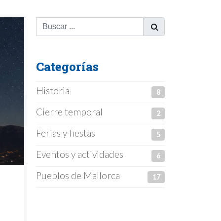
Categorías
Historia
8
Cierre temporal
2
Ferias y fiestas
5
Eventos y actividades
6
Pueblos de Mallorca
17