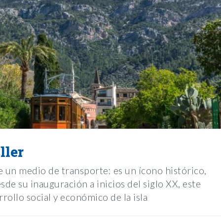
ller
 un medio de transporte: es un ícono histórico,
esde su inauguración a inicios del siglo XX, este
rrollo social y económico de la isla