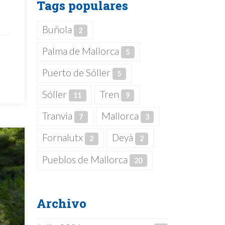
Tags populares
Buñola
2
Palma de Mallorca
5
Puerto de Sóller
5
Sóller
Tren
11
9
Tranvia
Mallorca
7
3
Fornalutx
Deyà
2
2
Pueblos de Mallorca
20
Archivo