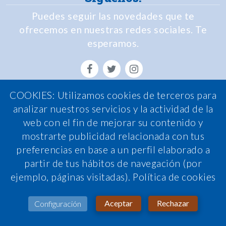
Puedes seguir las novedades que te
ofrecemos en nuestras redes sociales. Te
esperamos.
COOKIES: Utilizamos cookies de terceros para
Política de Privacidad
analizar nuestros servicios y la actividad de la
web con el fin de mejorar su contenido y
Política de Cookies
mostrarte publicidad relacionada con tus
Política de calidad
preferencias en base a un perfil elaborado a
Nota legal
partir de tus hábitos de navegación (por
ejemplo, páginas visitadas).
Política de cookies
Condiciones de contratación
Sistema interno de información
Aceptar
Rechazar
Configuración
Atención al cliente