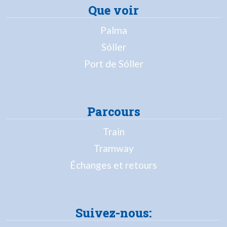
Que voir
Palma
Sóller
Port de Sóller
Parcours
Train
Tramway
Échanges et retours
Suivez-nous: