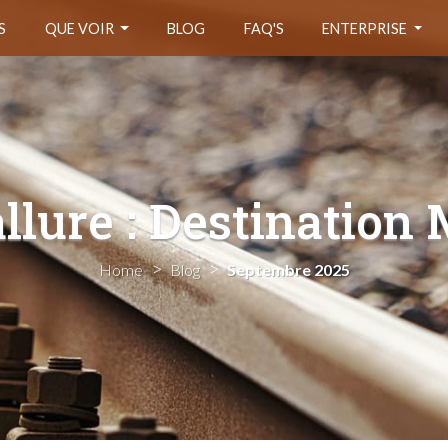
S
QUE VOIR
BLOG
FAQ'S
ENTERPRISE
allure : Destination
Home
Blog
Septembre 2025