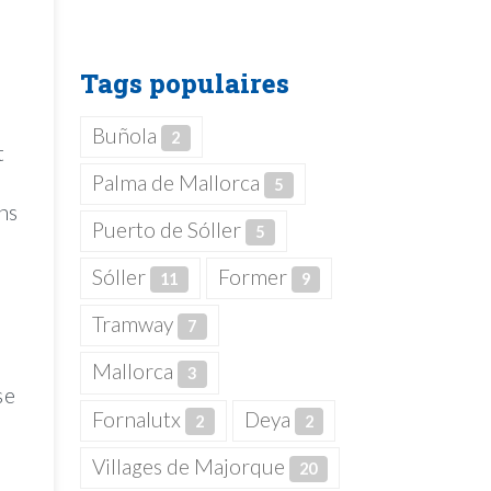
Tags populaires
Buñola
2
t
Palma de Mallorca
5
ns
Puerto de Sóller
5
Sóller
Former
11
9
Tramway
7
Mallorca
3
se
Fornalutx
Deya
2
2
Villages de Majorque
20