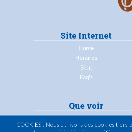
Site Internet
Home
Horaires
Blog
Faq's
Que voir
Palma
COOKIES : Nous utilisons des cookies tiers p
Sóller