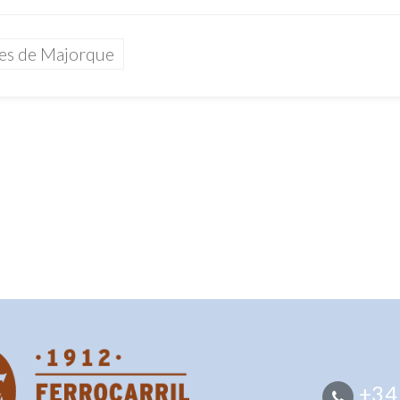
ges de Majorque
+34