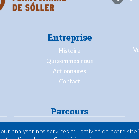
Entreprise
Vo
Histoire
Qui sommes nous
Actionnaires
Contact
Parcours
Train
our analyser nos services et l'activité de notre sit
Tramway