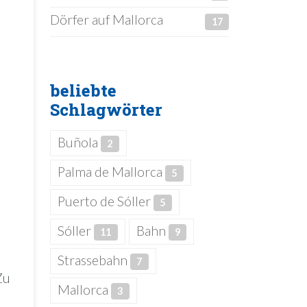
Dörfer auf Mallorca
17
beliebte
.
Schlagwörter
Buñola
2
Palma de Mallorca
5
Puerto de Sóller
5
Sóller
Bahn
11
9
Strassebahn
7
Zu
Mallorca
3