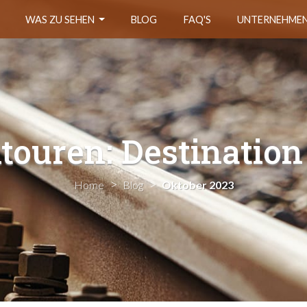
WAS ZU SEHEN
BLOG
FAQ'S
UNTERNEHME
touren: Destination
Home
Blog
Oktober 2023