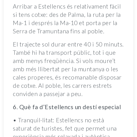
Arribar a Estellencs és relativament fàcil
si tens cotxe: des de Palma, la ruta per la
Ma-1 i després la Ma-10 et porta per la
Serra de Tramuntana fins al poble.
El trajecte sol durar entre 40 i 50 minuts.
També hi ha transport públic, tot i que
amb menys freqüència. Si vols moure’t
amb més llibertat per la muntanya o les
cales properes, és recomanable disposar
de cotxe. Al poble, les carrers estrets
conviden a passejar a peu.
6. Què fa d’Estellencs un destí especial
• Tranquil·litat: Estellencs no està
saturat de turistes, fet que permet una
experiència més relaxada i autèntica.