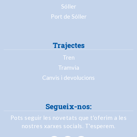
Sóller
Port de Sóller
Trajectes
Tren
Tramvia
Canvis i devolucions
Segueix-nos:
Pots seguir les novetats que t'oferim a les
nostres xarxes socials. T'esperem.