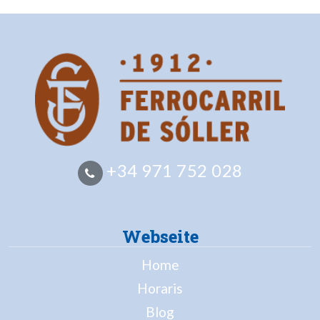
+34 971 752 028
Webseite
Home
Horaris
Blog