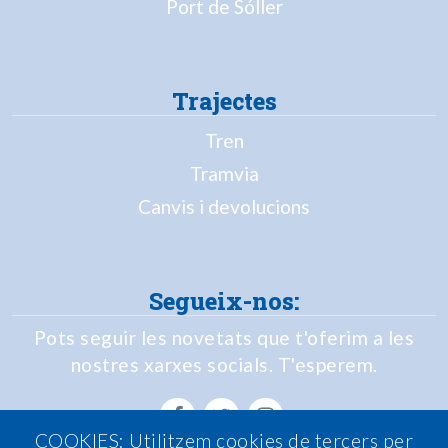
Port de Sóller
Trajectes
Tren
Tramvia
Canvis i devolucions
Segueix-nos:
Pots seguir les novetats que t'oferim a les
nostres xarxes socials. T'esperem.
COOKIES: Utilitzem cookies de tercers per