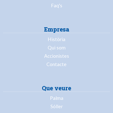
Faq's
Empresa
Història
Qui som
Accionistes
Contacte
Que veure
Palma
Sóller