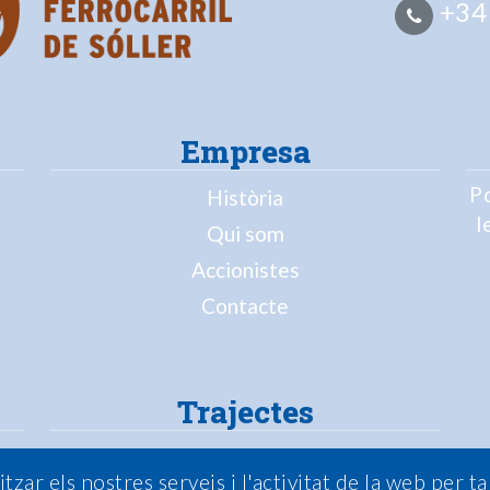
+34
Empresa
Po
Història
l
Qui som
Accionistes
Contacte
Trajectes
Tren
ar els nostres serveis i l'activitat de la web per ta