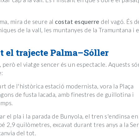
lma, mira de seure al
costat esquerre
del vagó. És d
iques de la vall, les muntanyes de la Tramuntana i e
 el trajecte Palma–Sóller
, però el viatge sencer és un espectacle. Aquests só
e:
urt de l'històrica estació modernista, vora la Plaça
ons de fusta lacada, amb finestres de guillotina i
temps.
r el pla i la parada de Bunyola, el tren s'endinsa en
ebé 2,9 quilòmetres, excavat durant tres anys a la Se
canvia del tot.