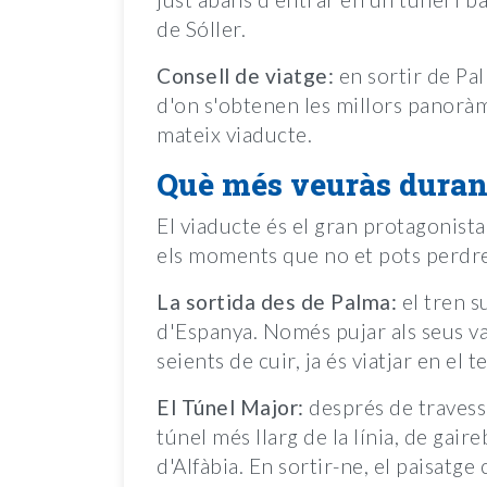
de Sóller.
Consell de viatge:
en sortir de Pa
d'on s'obtenen les millors panoràm
mateix viaducte.
Què més veuràs durant
El viaducte és el gran protagonista
els moments que no et pots perdr
La sortida des de Palma:
el tren s
d'Espanya. Només pujar als seus vag
seients de cuir, ja és viatjar en el 
El Túnel Major:
després de travessa
túnel més llarg de la línia, de gair
d'Alfàbia. En sortir-ne, el paisatge 