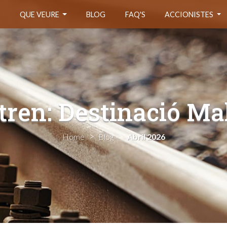
S
QUE VEURE
BLOG
FAQ'S
ACCIONISTES
 tren: Destinació Ma
Home
Blog
Abril 2026