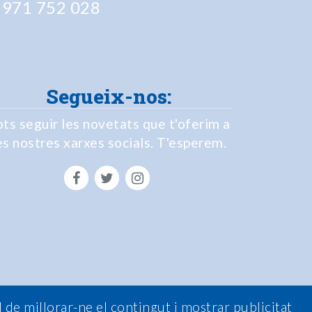
 971 752 028
Segueix-nos:
ts seguir les novetats que t'oferim a
es nostres xarxes socials. T'esperem.
l de millorar-ne el contingut i mostrar publicitat