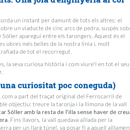
corda un instant per damunt de tots els altres: el
obre un viaducte de cinc arcs de pedra, suspès sob
e Sóller aparegui entre els tarongers. Aquest és el
les obres més belles de la nostra línia i, molt
afiada de tot el recorregut.
, la seva curiosa història i com viure'l en tot el seu
r.
 una curiositat poc coneguda)
, com a part del traçat original del Ferrocarril de
le objectiu: treure la taronja i la llimona de la vall
ar Sóller amb la resta de l'illa sense haver de creu
era
. Fins llavors, la vall quedava aïllada per la
erra per un llarg túnel, va posar fi a aquell aïllamen