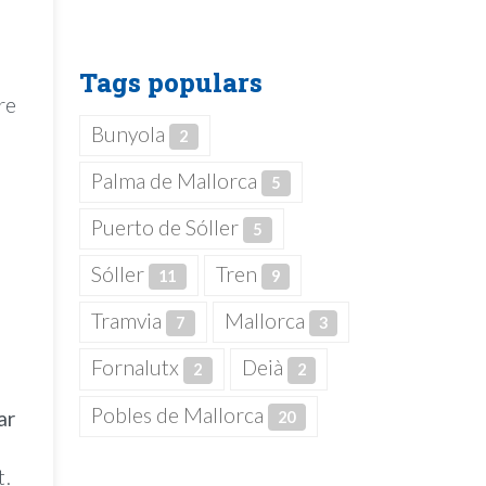
Tags populars
re
Bunyola
2
Palma de Mallorca
5
Puerto de Sóller
5
Sóller
Tren
11
9
Tramvia
Mallorca
7
3
Fornalutx
Deià
2
2
Pobles de Mallorca
ar
20
t.