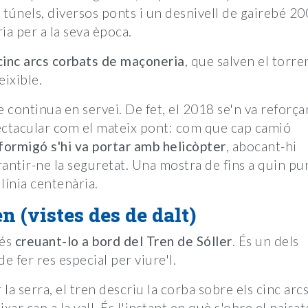
túnels, diversos ponts i un desnivell de gairebé 20
ia per a la seva època.
cinc arcs corbats de maçoneria
, que salven el torre
eixible.
 continua en servei. De fet, el 2018 se'n va reforça
ectacular com el mateix pont: com que cap camió
 formigó s'hi va portar amb helicòpter
, abocant-hi
antir-ne la seguretat. Una mostra de fins a quin pu
línia centenària.
n (vistes des de dalt)
 és
creuant-lo a bord del Tren de Sóller
. És un dels
e fer res especial per viure'l.
la serra, el tren descriu la corba sobre els cinc arc
xar cap a la vall. És l'instant en què s'obre el paisa