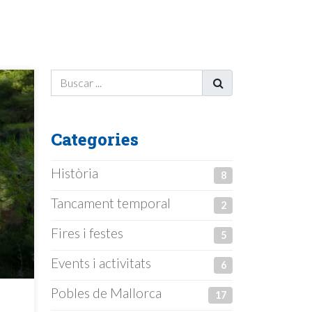
Categories
Història
8
Tancament temporal
2
Fires i festes
5
Events i activitats
6
Pobles de Mallorca
17