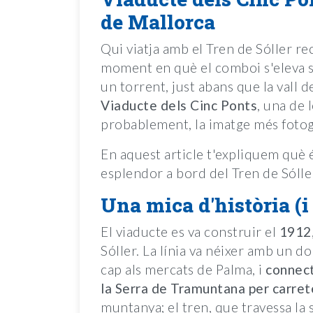
de Mallorca
Qui viatja amb el Tren de Sóller re
moment en què el comboi s'eleva s
un torrent, just abans que la vall d
Viaducte dels Cinc Ponts
, una de 
probablement, la imatge més fotogr
En aquest article t'expliquem què és
esplendor a bord del Tren de Sólle
Una mica d'història (i
El viaducte es va construir el
1912
Sóller. La línia va néixer amb un dob
cap als mercats de Palma, i
connect
la Serra de Tramuntana per carret
muntanya; el tren, que travessa la s