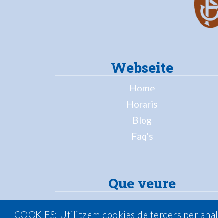
Webseite
Home
Horaris
Blog
Faq's
Que veure
Palma
COOKIES: Utilitzem cookies de tercers per analitz