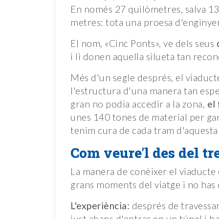
En només 27 quilòmetres, salva 13 
metres: tota una proesa d'enginyer
El nom, «Cinc Ponts», ve dels seus
i li donen aquella silueta tan recon
Més d'un segle després, el viaducte
l'estructura d'una manera tan esp
gran no podia accedir a la zona,
el
unes 140 tones de material per gar
tenim cura de cada tram d'aquesta 
Com veure'l des del tre
La manera de conèixer el viaducte
grans moments del viatge i no has d
L'experiència:
després de travessar 
just abans d'entrar en un túnel i bai