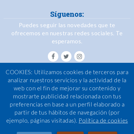
Síguenos:
Puedes seguir las novedades que te
ofrecemos en nuestras redes sociales. Te
esperamos.
COOKIES: Utilizamos cookies de terceros para
Política de Privacidad
analizar nuestros servicios y la actividad de la
web con el fin de mejorar su contenido y
Política de Cookies
mostrarte publicidad relacionada con tus
Política de calidad
preferencias en base a un perfil elaborado a
Nota legal
partir de tus hábitos de navegación (por
ejemplo, páginas visitadas).
Política de cookies
Condiciones de contratación
Sistema interno de información