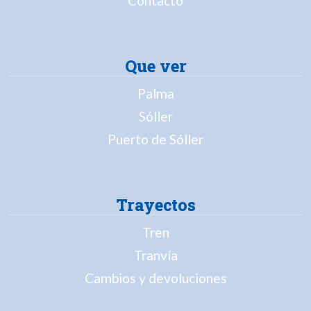
Contacto
Que ver
Palma
Sóller
Puerto de Sóller
Trayectos
Tren
Tranvía
Cambios y devoluciones