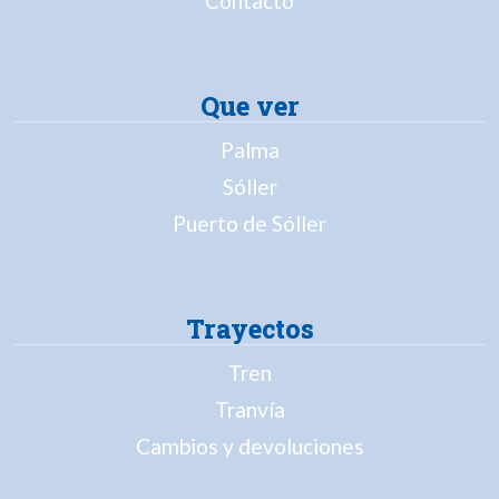
Contacto
Que ver
Palma
Sóller
Puerto de Sóller
Trayectos
Tren
Tranvía
Cambios y devoluciones