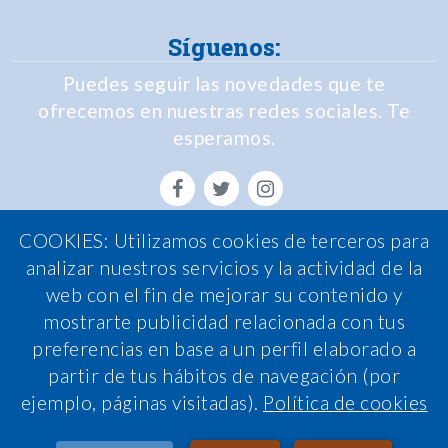
Síguenos:
Puedes seguir las novedades que te
ofrecemos en nuestras redes sociales. Te
esperamos.
COOKIES: Utilizamos cookies de terceros para
Política de Privacidad
analizar nuestros servicios y la actividad de la
web con el fin de mejorar su contenido y
Política de Cookies
mostrarte publicidad relacionada con tus
Política de calidad
preferencias en base a un perfil elaborado a
Nota legal
partir de tus hábitos de navegación (por
ejemplo, páginas visitadas).
Política de cookies
Condiciones de contratación
Sistema interno de información