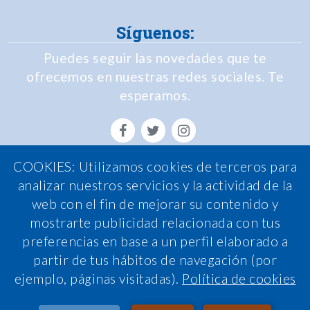
Síguenos:
Puedes seguir las novedades que te
ofrecemos en nuestras redes sociales. Te
esperamos.
COOKIES: Utilizamos cookies de terceros para
Política de Privacidad
analizar nuestros servicios y la actividad de la
web con el fin de mejorar su contenido y
Política de Cookies
mostrarte publicidad relacionada con tus
Política de calidad
preferencias en base a un perfil elaborado a
Nota legal
partir de tus hábitos de navegación (por
ejemplo, páginas visitadas).
Política de cookies
Condiciones de contratación
Sistema interno de información