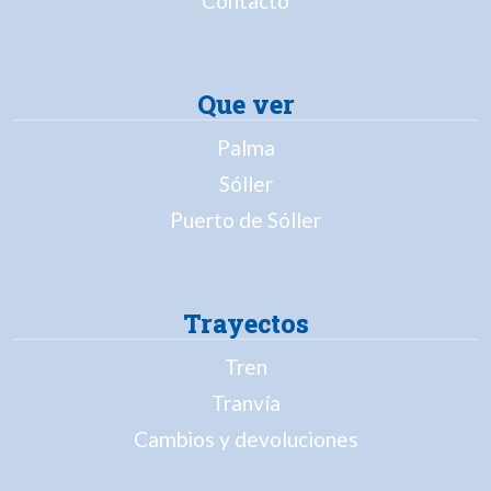
Contacto
Que ver
Palma
Sóller
Puerto de Sóller
Trayectos
Tren
Tranvía
Cambios y devoluciones