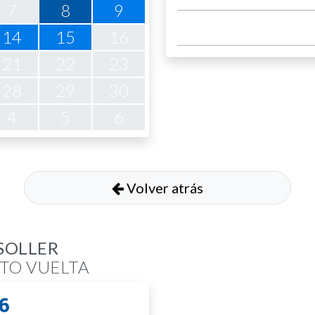
7
8
9
14
15
16
21
22
23
28
29
30
4
5
6
Volver atrás
SOLLER
ECTO VUELTA
6