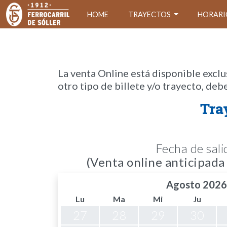
HOME
TRAYECTOS
HORARI
La venta Online está disponible exclu
otro tipo de billete y/o trayecto, deb
Tra
Fecha de sali
(Venta online anticipada a
Agosto 2026
Lu
Ma
Mi
Ju
27
28
29
30