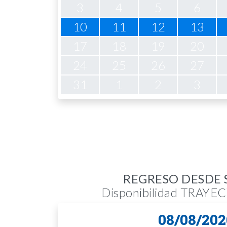
3
4
5
6
10
11
12
13
17
18
19
20
24
25
26
27
31
1
2
3
REGRESO DESDE 
Disponibilidad TRAY
08/08/202