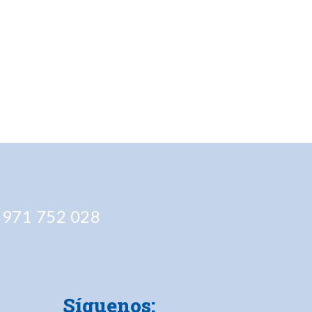
 971 752 028
Síguenos: