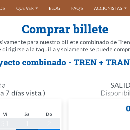
OS
QUE VER
BLOG
FAQ'S
ACCIONISTAS
Comprar billete
sivamente para nuestro billete combinado de Tren y
e dirigirse a la taquilla y solamente se puede compr
yecto combinado - TREN + TRA
da
SALI
 7 días vista.)
Disponib
Vi
Sa
Do
31
1
2