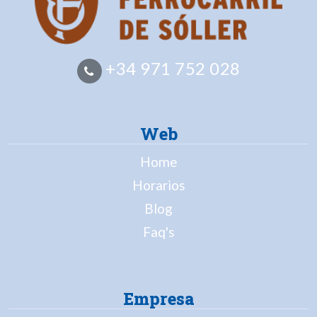
+34 971 752 028
Web
Home
Horarios
Blog
Faq's
Empresa