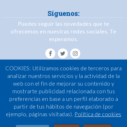
Síguenos:
Puedes seguir las novedades que te
ofrecemos en nuestras redes sociales. Te
esperamos.
COOKIES: Utilizamos cookies de terceros para
Política de Privacidad
analizar nuestros servicios y la actividad de la
web con el fin de mejorar su contenido y
Política de Cookies
mostrarte publicidad relacionada con tus
Política de calidad
preferencias en base a un perfil elaborado a
Nota legal
partir de tus hábitos de navegación (por
ejemplo, páginas visitadas).
Política de cookies
Condiciones de contratación
Sistema interno de información