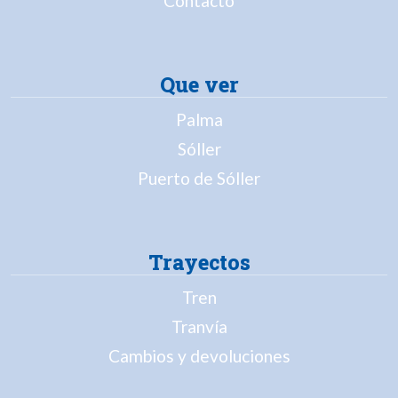
Contacto
Que ver
Palma
Sóller
Puerto de Sóller
Trayectos
Tren
Tranvía
Cambios y devoluciones