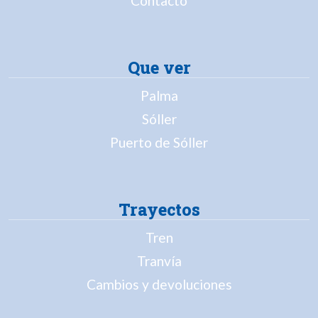
Contacto
Que ver
Palma
Sóller
Puerto de Sóller
Trayectos
Tren
Tranvía
Cambios y devoluciones