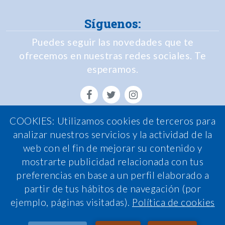
Síguenos:
Puedes seguir las novedades que te
ofrecemos en nuestras redes sociales. Te
esperamos.
COOKIES: Utilizamos cookies de terceros para
Política de Privacidad
analizar nuestros servicios y la actividad de la
web con el fin de mejorar su contenido y
Política de Cookies
mostrarte publicidad relacionada con tus
Política de calidad
preferencias en base a un perfil elaborado a
Nota legal
partir de tus hábitos de navegación (por
ejemplo, páginas visitadas).
Política de cookies
Condiciones de contratación
Sistema interno de información