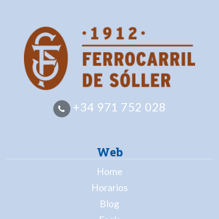
+34 971 752 028
Web
Home
Horarios
Blog