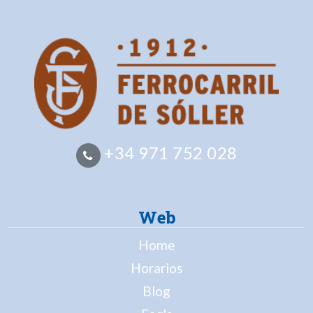
+34 971 752 028
Web
Home
Horarios
Blog