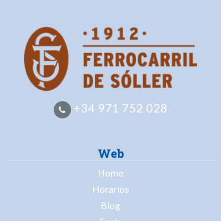
+34 971 752 028
Web
Home
Horarios
Blog