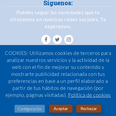
Síguenos:
Puedes seguir las novedades que te
ofrecemos en nuestras redes sociales. Te
esperamos.
COOKIES: Utilizamos cookies de terceros para
Política de Privacidad
analizar nuestros servicios y la actividad de la
web con el fin de mejorar su contenido y
Política de Cookies
mostrarte publicidad relacionada con tus
Política de calidad
preferencias en base a un perfil elaborado a
Nota legal
partir de tus hábitos de navegación (por
ejemplo, páginas visitadas).
Política de cookies
Condiciones de contratación
Sistema interno de información
Aceptar
Rechazar
Configuración
Atención al cliente